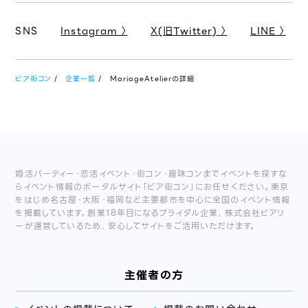
SNS
Instagram 〉
X(旧Twitter) 〉
LINE 〉
ピア街コン
企業一覧
MariageAtelierの詳細
婚活パーティー・恋活イベント・街コン・趣味コンまでイベントを探すな
らイベント情報のポータルサイト「ピア街コン」にお任せください。東京
をはじめ名古屋・大阪・福岡など主要都市を中心に全国のイベント情報
を掲載しています。創業18年目になるブライダル企業、株式会社ピアリ
ーが運営しているため、安心してサイトをご活用いただけます。
主催者の方