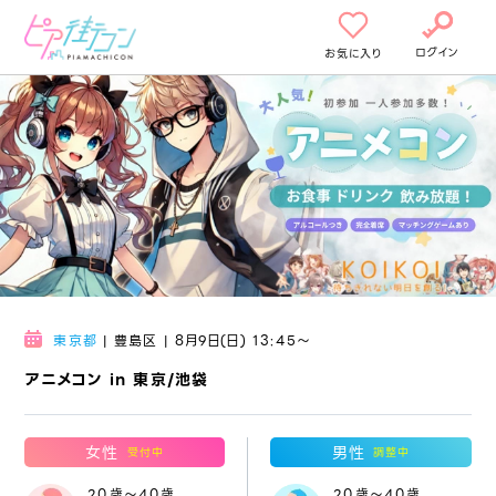
ログイン
お気に入り
東京都
| 豊島区 | 8月9日(日) 13:45〜
アニメコン in 東京/池袋
女性
男性
受付中
調整中
20歳～40歳
20歳～40歳