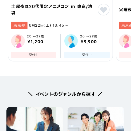
土曜夜は20代限定アニメコン in 東京/池
火曜夜
袋
東京都
8月22日(土) 18:45〜
東京
20 ～29歳
20 ～29歳
￥1,200
￥9,900
受付中
受付中
＼ イベントのジャンルから探す ／