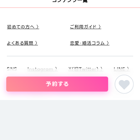
コンテンツ一覧
初めての方へ 〉
ご利用ガイド 〉
よくある質問 〉
恋愛・婚活コラム 〉
SNS
Instagram 〉
X(旧Twitter) 〉
LINE 〉
予約する
ピア街コン
関東の街コン
東京都の街コン・結婚パーティー
アニメコン in 東
婚活パーティー・恋活イベント・街コン・趣味コンまでイベントを探すな
らイベント情報のポータルサイト「ピア街コン」にお任せください。東京