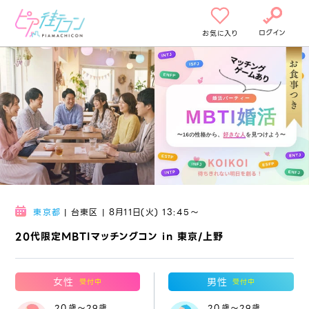
ログイン
お気に入り
東京都
| 台東区 | 8月11日(火) 13:45〜
20代限定MBTIマッチングコン in 東京/上野
女性
男性
受付中
受付中
20歳～29歳
20歳～29歳