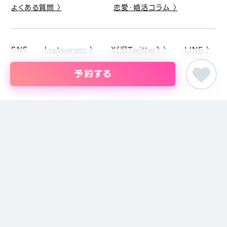
よくある質問 〉
恋愛・婚活コラム 〉
SNS
Instagram 〉
X(旧Twitter) 〉
LINE 〉
予約する
ピア街コン
関東の街コン
東京都の街コン・結婚パーティー
20代限定MBTIマ
婚活パーティー・恋活イベント・街コン・趣味コンまでイベントを探すな
らイベント情報のポータルサイト「ピア街コン」にお任せください。東京
をはじめ名古屋・大阪・福岡など主要都市を中心に全国のイベント情報
を掲載しています。創業18年目になるブライダル企業、株式会社ピアリ
ーが運営しているため、安心してサイトをご活用いただけます。