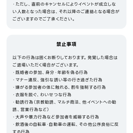
・ただし、直前のキャンセルによりイベントが成立しな
い人数となった場合は、それ以降のご連絡となる場合が
ございますのでご了承ください。
禁止事項
以下の行為は固くお断りしております。発覚した場合は
ご退場いただく場合がございます。
・既婚者の参加、身分・年齢を偽る行為
・マナー違反、強引な誘い等の行き過ぎた行為
・嫌がる参加者の体に触れる、酌を強制する行為
・衣服を脱ぐ、わいせつな行為
・勧誘行為（宗教勧誘、マルチ商法、他イベントへの勧
誘、営業行為など）
・大声や暴力行為など参加者を威嚇する行為
・飲酒後の自転車・自動車の運転、その他公序良俗に反
する行為