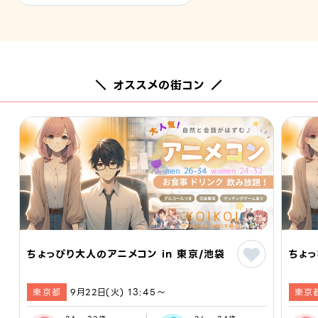
＼ オススメの街コン ／
ちょっぴり大人のアニメコン in 東京/池袋
ちょっ
東京都
9月22日(火) 13:45〜
東京