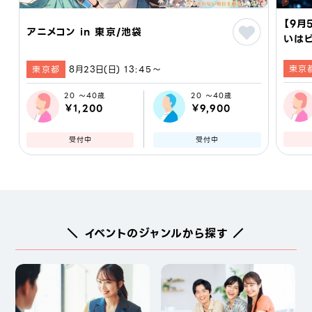
【9月
アニメコン in 東京/池袋
いはビ
活 #
東京
#東
東京都
8月23日(日) 13:45〜
20 ～40歳
20 ～40歳
￥1,200
￥9,900
受付中
受付中
＼ イベントのジャンルから探す ／