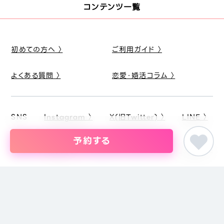
コンテンツ一覧
初めての方へ 〉
ご利用ガイド 〉
よくある質問 〉
恋愛・婚活コラム 〉
SNS
Instagram 〉
X(旧Twitter) 〉
LINE 〉
予約する
ピア街コン
東海の街コン
愛知県の街コン・結婚パーティー
20代限定アニメコ
婚活パーティー・恋活イベント・街コン・趣味コンまでイベントを探すな