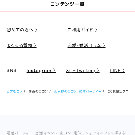
コンテンツ一覧
初めての方へ 〉
ご利用ガイド 〉
よくある質問 〉
恋愛・婚活コラム 〉
SNS
Instagram 〉
X(旧Twitter) 〉
LINE 〉
ピア街コン
関東の街コン
東京都の街コン・結婚パーティー
20代限定アニメコン
婚活パーティー・恋活イベント・街コン・趣味コンまでイベントを探すな