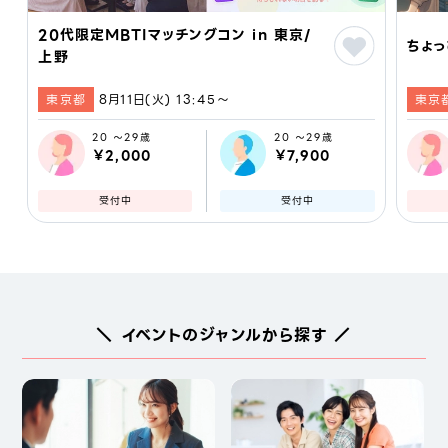
20代限定MBTIマッチングコン in 東京/
ちょっ
上野
東京都
8月11日(火) 13:45〜
東京
20 ～29歳
20 ～29歳
￥2,000
￥7,900
受付中
受付中
＼ イベントのジャンルから探す ／