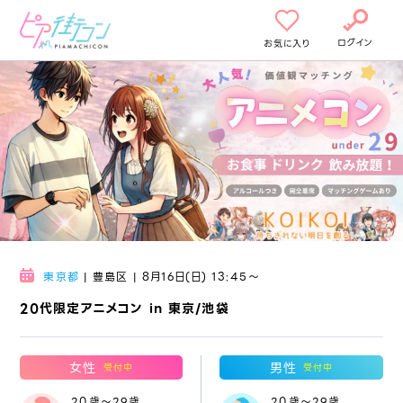
ログイン
お気に入り
東京都
| 豊島区 | 8月16日(日) 13:45〜
20代限定アニメコン in 東京/池袋
女性
男性
受付中
受付中
20歳～29歳
20歳～29歳