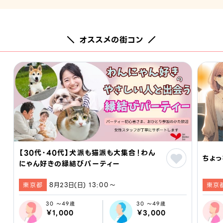
＼ オススメの街コン ／
【30代・40代】犬派も猫派も大集合！わん
ちょっ
にゃん好きの縁結びパーティー
東京都
8月23日(日) 13:00〜
東京
30 ～49歳
30 ～49歳
￥1,000
￥3,000