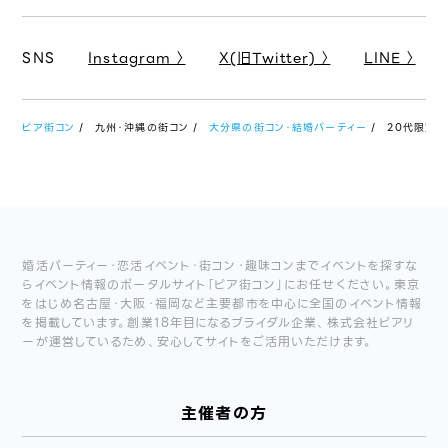
SNS
Instagram 〉
X(旧Twitter) 〉
LINE 〉
ピア街コン
九州・沖縄の街コン
大分県の街コン・結婚パーティー
20代限定マ
婚活パーティー・恋活イベント・街コン・趣味コンまでイベントを探すな
らイベント情報のポータルサイト「ピア街コン」にお任せください。東京
をはじめ名古屋・大阪・福岡など主要都市を中心に全国のイベント情報
を掲載しています。創業18年目になるブライダル企業、株式会社ピアリ
ーが運営しているため、安心してサイトをご活用いただけます。
主催者の方