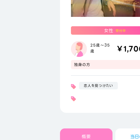
女性
受付中
25歳～35
￥1,70
歳
独身の方
恋人を見つけたい
概要
当日