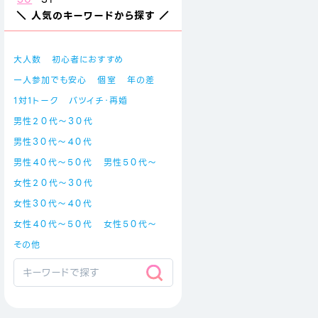
＼ 人気のキーワードから探す ／
大人数
初心者におすすめ
一人参加でも安心
個室
年の差
1対1トーク
バツイチ・再婚
男性２０代～３０代
男性３０代～４０代
男性４０代～５０代
男性５０代～
女性２０代～３０代
女性３０代～４０代
女性４０代～５０代
女性５０代～
その他