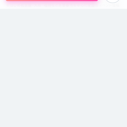
をはじめ名古屋・大阪・福岡など主要都市を中心に全国のイベント情報
を掲載しています。創業18年目になるブライダル企業、株式会社ピアリ
ーが運営しているため、安心してサイトをご活用いただけます。
主催者の方
イベントの掲載について
掲載のお問い合わせ
主催者ログイン
サイトメニュー
特定商取引に基づく表記
プライバシーポリシー
運営会社
注意事項
お問い合わせ
サイトマップ