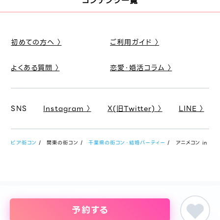
コンテンツ一覧
初めての方へ 〉
ご利用ガイド 〉
よくある質問 〉
恋愛・婚活コラム 〉
SNS
Instagram 〉
X(旧Twitter) 〉
LINE 〉
ピア街コン
関東の街コン
千葉県の街コン・結婚パーティー
アニメコン in 千
予約する
婚活パーティー・恋活イベント・街コン・趣味コンまでイベントを探すな
らイベント情報のポータルサイト「ピア街コン」にお任せください。東京