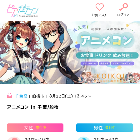
ログイン
お気に入り
千葉県
| 船橋市 | 8月22日(土) 13:45〜
アニメコン in 千葉/船橋
女性
男性
受付中
受付中
20歳～40歳
20歳～40歳