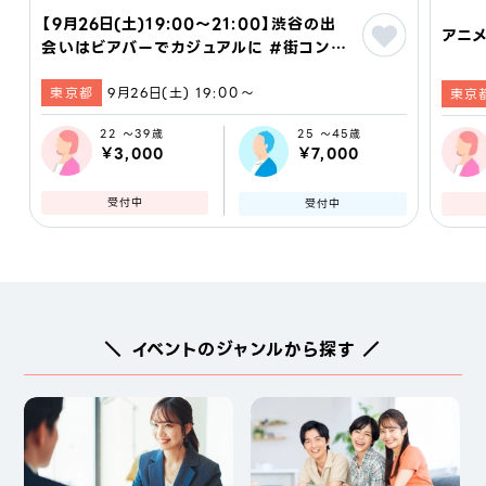
【9月26日(土)19:00～21:00】渋谷の出
アニメ
会いはビアバーでカジュアルに #街コン #
婚活 #恋活 #友活 #合コン #友達 #恋
東京都
9月26日(土) 19:00〜
人 #東京
東京
22 ～39歳
25 ～45歳
￥3,000
￥7,000
受付中
受付中
＼ イベントのジャンルから探す ／