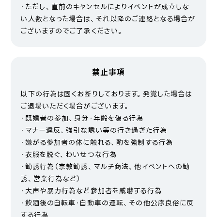
・ただし、直前のキャンセルによりイベントが成立しな
い人数となった場合は、それ以降のご連絡となる場合が
ございますのでご了承ください。
禁止事項
以下の行為は固くお断りしております。発覚した場合は
ご退場いただく場合がございます。
・既婚者の参加、身分・年齢を偽る行為
・マナー違反、強引な誘い等の行き過ぎた行為
・嫌がる参加者の体に触れる、酌を強制する行為
・衣服を脱ぐ、わいせつな行為
・勧誘行為（宗教勧誘、マルチ商法、他イベントへの勧
誘、営業行為など）
・大声や暴力行為など参加者を威嚇する行為
・飲酒後の自転車・自動車の運転、その他公序良俗に反
する行為