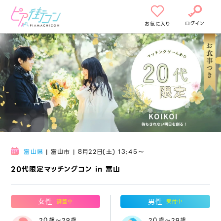
ログイン
お気に入り
富山県
| 富山市 | 8月22日(土) 13:45〜
20代限定マッチングコン in 富山
女性
男性
調整中
受付中
20歳～29歳
20歳～29歳