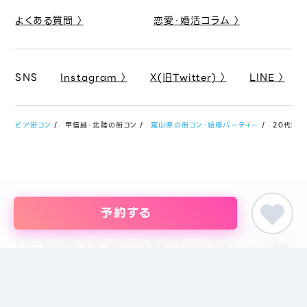
よくある質問 〉
恋愛・婚活コラム 〉
SNS
Instagram 〉
X(旧Twitter) 〉
LINE 〉
ピア街コン
甲信越・北陸の街コン
富山県の街コン・結婚パーティー
20代限定
予約する
婚活パーティー・恋活イベント・街コン・趣味コンまでイベントを探すな
らイベント情報のポータルサイト「ピア街コン」にお任せください。東京
をはじめ名古屋・大阪・福岡など主要都市を中心に全国のイベント情報
を掲載しています。創業18年目になるブライダル企業、株式会社ピアリ
ーが運営しているため、安心してサイトをご活用いただけます。