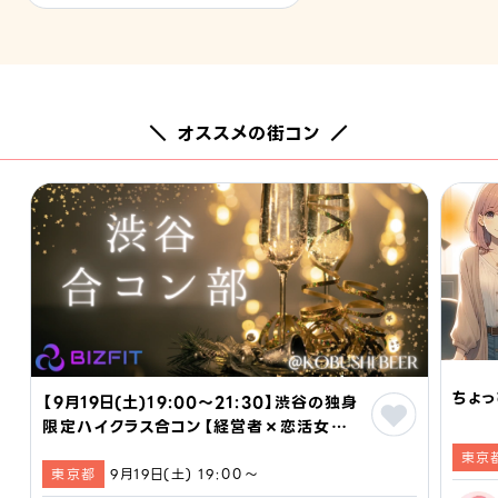
＼ オススメの街コン ／
ちょっ
【9月19日(土)19:00～21:30】渋谷の独身
限定ハイクラス合コン【経営者×恋活女子】
BIZFIT渋谷合コン部 #婚活 #恋活 #街
東京
東京都
9月19日(土) 19:00〜
コン #東京 #経営者