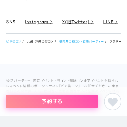
SNS
Instagram 〉
X(旧Twitter) 〉
LINE 〉
ピア街コン
九州・沖縄の街コン
福岡県の街コン・結婚パーティー
アラサーマッ
婚活パーティー・恋活イベント・街コン・趣味コンまでイベントを探すな
らイベント情報のポータルサイト「ピア街コン」にお任せください。東京
をはじめ名古屋・大阪・福岡など主要都市を中心に全国のイベント情報
を掲載しています。創業18年目になるブライダル企業、株式会社ピアリ
予約する
ーが運営しているため、安心してサイトをご活用いただけます。
主催者の方