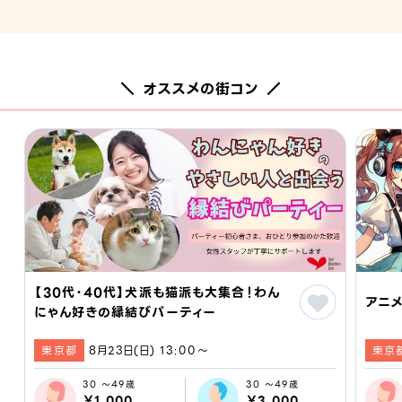
＼ オススメの街コン ／
【30代・40代】犬派も猫派も大集合！わん
アニメ
にゃん好きの縁結びパーティー
東京都
8月23日(日) 13:00〜
東京
30 ～49歳
30 ～49歳
￥1,000
￥3,000