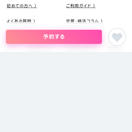
初めての方へ 〉
ご利用ガイド 〉
よくある質問 〉
恋愛・婚活コラム 〉
予約する
SNS
Instagram 〉
X(旧Twitter) 〉
LINE 〉
ピア街コン
甲信越・北陸の街コン
新潟県の街コン・結婚パーティー
土曜夜は2
婚活パーティー・恋活イベント・街コン・趣味コンまでイベントを探すな
らイベント情報のポータルサイト「ピア街コン」にお任せください。東京
をはじめ名古屋・大阪・福岡など主要都市を中心に全国のイベント情報
を掲載しています。創業18年目になるブライダル企業、株式会社ピアリ
ーが運営しているため、安心してサイトをご活用いただけます。