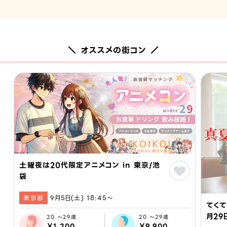
＼ オススメの街コン ／
土曜夜は20代限定アニメコン in 東京/池
袋
東京都
9月5日(土) 18:45〜
てくて
月29
20 ～29歳
20 ～29歳
￥1,200
￥9,900