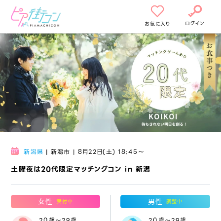
ログイン
お気に入り
新潟県
| 新潟市 | 8月22日(土) 18:45〜
土曜夜は20代限定マッチングコン in 新潟
女性
男性
受付中
調整中
20歳～29歳
20歳～29歳