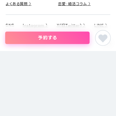
よくある質問 〉
恋愛・婚活コラム 〉
SNS
Instagram 〉
X(旧Twitter) 〉
LINE 〉
予約する
ピア街コン
甲信越・北陸の街コン
長野県の街コン・結婚パーティー
土曜夜は2
婚活パーティー・恋活イベント・街コン・趣味コンまでイベントを探すな
らイベント情報のポータルサイト「ピア街コン」にお任せください。東京
をはじめ名古屋・大阪・福岡など主要都市を中心に全国のイベント情報
を掲載しています。創業18年目になるブライダル企業、株式会社ピアリ
ーが運営しているため、安心してサイトをご活用いただけます。