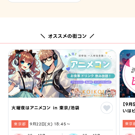
＼ オススメの街コン ／
【9月
火曜夜はアニメコン in 東京/池袋
いはビ
活 #
東京
#東
東京都
9月22日(火) 18:45〜