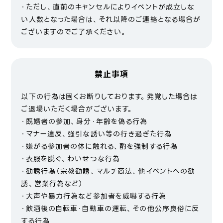
・ただし、直前のキャンセルによりイベントが成立しな
い人数となった場合は、それ以降のご連絡となる場合が
ございますのでご了承ください。
禁止事項
以下の行為は固くお断りしております。発覚した場合は
ご退場いただく場合がございます。
・既婚者の参加、身分・年齢を偽る行為
・マナー違反、強引な誘い等の行き過ぎた行為
・嫌がる参加者の体に触れる、酌を強制する行為
・衣服を脱ぐ、わいせつな行為
・勧誘行為（宗教勧誘、マルチ商法、他イベントへの勧
誘、営業行為など）
・大声や暴力行為など参加者を威嚇する行為
・飲酒後の自転車・自動車の運転、その他公序良俗に反
する行為