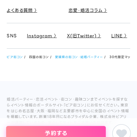
よくある質問 〉
恋愛・婚活コラム 〉
SNS
Instagram 〉
X(旧Twitter) 〉
LINE 〉
ピア街コン
四国の街コン
愛媛県の街コン・結婚パーティー
30代限定マッチング
婚活パーティー・恋活イベント・街コン・趣味コンまでイベントを探すな
らイベント情報のポータルサイト「ピア街コン」にお任せください。東京
をはじめ名古屋・大阪・福岡など主要都市を中心に全国のイベント情報
を掲載しています。創業18年目になるブライダル企業、株式会社ピアリ
ーが運営しているため、安心してサイトをご活用いただけます。
予約する