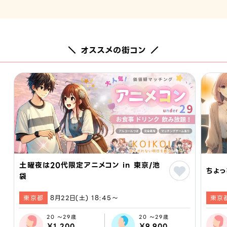
＼ オススメの街コン ／
土曜夜は20代限定アニメコン in 東京/池
ちょっ
袋
東京都
8月22日(土) 18:45〜
東京
20 ～29歳
20 ～29歳
￥1,200
￥9,900