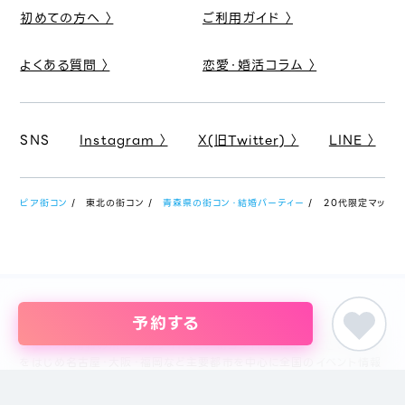
初めての方へ 〉
ご利用ガイド 〉
よくある質問 〉
恋愛・婚活コラム 〉
SNS
Instagram 〉
X(旧Twitter) 〉
LINE 〉
ピア街コン
東北の街コン
青森県の街コン・結婚パーティー
20代限定マッチング
予約する
婚活パーティー・恋活イベント・街コン・趣味コンまでイベントを探すな
らイベント情報のポータルサイト「ピア街コン」にお任せください。東京
をはじめ名古屋・大阪・福岡など主要都市を中心に全国のイベント情報
を掲載しています。創業18年目になるブライダル企業、株式会社ピアリ
ーが運営しているため、安心してサイトをご活用いただけます。