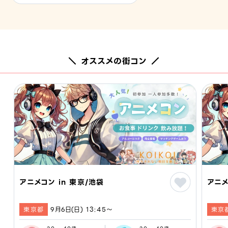
＼ オススメの街コン ／
アニメコン in 東京/池袋
アニメ
東京都
9月6日(日) 13:45〜
東京