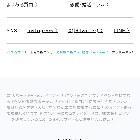
よくある質問 〉
恋愛・婚活コラム 〉
SNS
Instagram 〉
X(旧Twitter) 〉
LINE 〉
ピア街コン
東海の街コン
愛知県の街コン・結婚パーティー
アラサーマッチング
婚活パーティー・恋活イベント・街コン・趣味コンまでイベントを探すな
らイベント情報のポータルサイト「ピア街コン」にお任せください。東京
をはじめ名古屋・大阪・福岡など主要都市を中心に全国のイベント情報
を掲載しています。創業18年目になるブライダル企業、株式会社ピアリ
ーが運営しているため、安心してサイトをご活用いただけます。