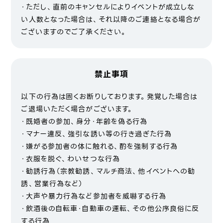
・ただし、直前のキャンセルによりイベントが成立しな
い人数となった場合は、それ以降のご連絡となる場合が
ございますのでご了承ください。
禁止事項
以下の行為は固くお断りしております。発覚した場合は
ご退場いただく場合がございます。
・既婚者の参加、身分・年齢を偽る行為
・マナー違反、強引な誘い等の行き過ぎた行為
・嫌がる参加者の体に触れる、酌を強制する行為
・衣服を脱ぐ、わいせつな行為
・勧誘行為（宗教勧誘、マルチ商法、他イベントへの勧
誘、営業行為など）
・大声や暴力行為など参加者を威嚇する行為
・飲酒後の自転車・自動車の運転、その他公序良俗に反
する行為