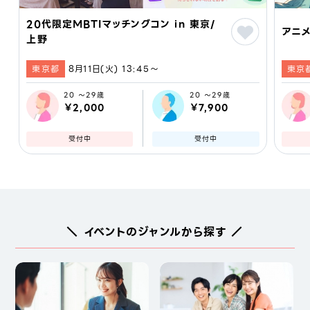
20代限定MBTIマッチングコン in 東京/
アニメ
上野
東京都
8月11日(火) 13:45〜
東京
20 ～29歳
20 ～29歳
￥2,000
￥7,900
受付中
受付中
＼ イベントのジャンルから探す ／