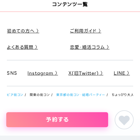
コンテンツ一覧
初めての方へ 〉
ご利用ガイド 〉
よくある質問 〉
恋愛・婚活コラム 〉
SNS
Instagram 〉
X(旧Twitter) 〉
LINE 〉
ピア街コン
関東の街コン
東京都の街コン・結婚パーティー
ちょっぴり大人のア
予約する
婚活パーティー・恋活イベント・街コン・趣味コンまでイベントを探すな