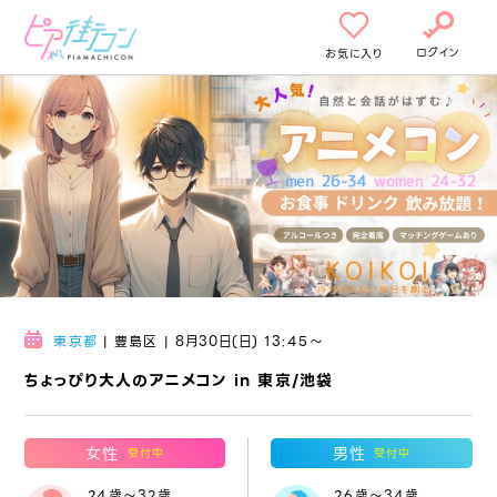
ログイン
お気に入り
東京都
| 豊島区 | 8月30日(日) 13:45〜
ちょっぴり大人のアニメコン in 東京/池袋
女性
男性
受付中
受付中
24歳～32歳
26歳～34歳