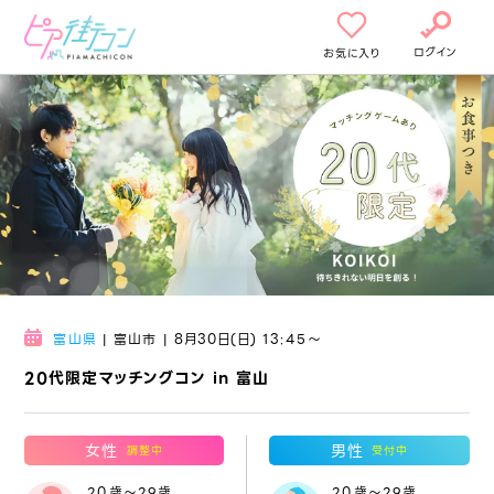
ログイン
お気に入り
富山県
| 富山市 | 8月30日(日) 13:45〜
20代限定マッチングコン in 富山
女性
男性
調整中
受付中
20歳～29歳
20歳～29歳