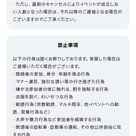
・ただし、直前のキャンセルによりイベントが成立しな
い人数となった場合は、それ以降のご連絡となる場合が
ございますのでご了承ください。
禁止事項
以下の行為は固くお断りしております。発覚した場合は
ご退場いただく場合がございます。
・既婚者の参加、身分・年齢を偽る行為
・マナー違反、強引な誘い等の行き過ぎた行為
・嫌がる参加者の体に触れる、酌を強制する行為
・衣服を脱ぐ、わいせつな行為
・勧誘行為（宗教勧誘、マルチ商法、他イベントへの勧
誘、営業行為など）
・大声や暴力行為など参加者を威嚇する行為
・飲酒後の自転車・自動車の運転、その他公序良俗に反
する行為