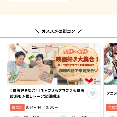
＼ オススメの街コン ／
【映画好き集合！】ネトフリもアマプラも映画
アニメ
館派も♪推しトーク全開婚活
東京都
8月9日(日) 13:00〜
東京