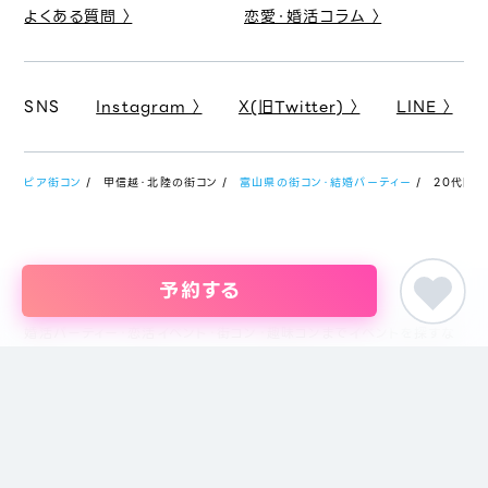
よくある質問 〉
恋愛・婚活コラム 〉
SNS
Instagram 〉
X(旧Twitter) 〉
LINE 〉
ピア街コン
甲信越・北陸の街コン
富山県の街コン・結婚パーティー
20代限定
予約する
婚活パーティー・恋活イベント・街コン・趣味コンまでイベントを探すな
らイベント情報のポータルサイト「ピア街コン」にお任せください。東京
をはじめ名古屋・大阪・福岡など主要都市を中心に全国のイベント情報
を掲載しています。創業18年目になるブライダル企業、株式会社ピアリ
ーが運営しているため、安心してサイトをご活用いただけます。