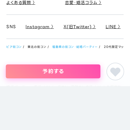
よくある質問 〉
恋愛・婚活コラム 〉
SNS
Instagram 〉
X(旧Twitter) 〉
LINE 〉
ピア街コン
東北の街コン
福島県の街コン・結婚パーティー
20代限定マッチング
予約する
婚活パーティー・恋活イベント・街コン・趣味コンまでイベントを探すな
らイベント情報のポータルサイト「ピア街コン」にお任せください。東京
をはじめ名古屋・大阪・福岡など主要都市を中心に全国のイベント情報
を掲載しています。創業18年目になるブライダル企業、株式会社ピアリ
ーが運営しているため、安心してサイトをご活用いただけます。
主催者の方