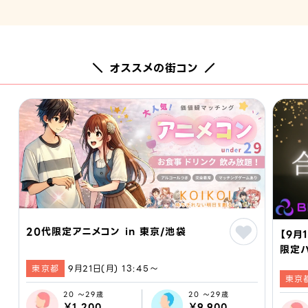
＼ オススメの街コン ／
20代限定アニメコン in 東京/池袋
【9月
限定
BIZ
東京都
9月21日(月) 13:45〜
東京
コン 
20 ～29歳
20 ～29歳
￥1,200
￥9,900