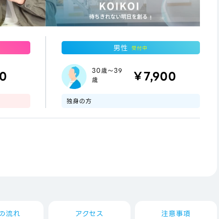
男性
受付中
30歳～39
00
￥7,900
歳
独身の方
の流れ
アクセス
注意事項