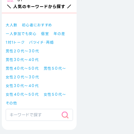
＼ 人気のキーワードから探す ／
大人数
初心者におすすめ
一人参加でも安心
個室
年の差
1対1トーク
バツイチ・再婚
男性２０代～３０代
男性３０代～４０代
男性４０代～５０代
男性５０代～
女性２０代～３０代
女性３０代～４０代
女性４０代～５０代
女性５０代～
その他