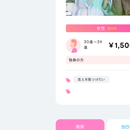
女性
受付中
30歳～39
￥1,5
歳
独身の方
恋人を見つけたい
概要
当日