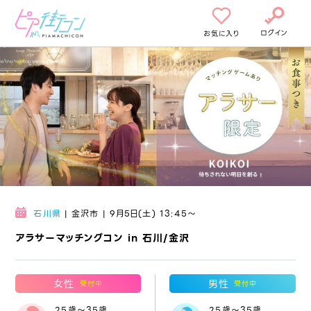
ログイン
お気に入り
石川県
| 金沢市 | 9月5日(土) 13:45〜
アラサーマッチングコン in 石川/金沢
女性
男性
受付中
受付中
25歳～35歳
25歳～35歳