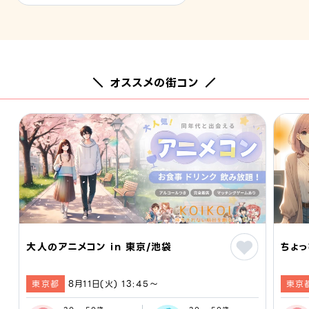
＼ オススメの街コン ／
大人のアニメコン in 東京/池袋
ちょっ
東京都
8月11日(火) 13:45〜
東京