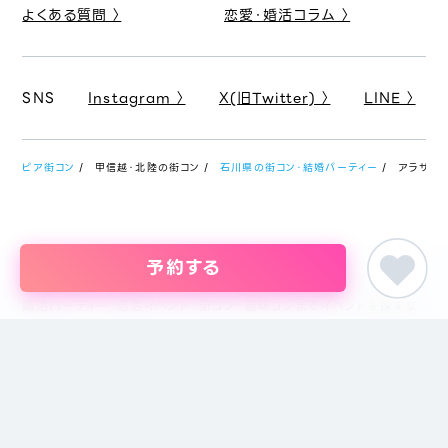
よくある質問 〉
恋愛・婚活コラム 〉
SNS
Instagram 〉
X(旧Twitter) 〉
LINE 〉
ピア街コン
甲信越・北陸の街コン
石川県の街コン・結婚パーティー
アラサーマ
予約する
婚活パーティー・恋活イベント・街コン・趣味コンまでイベントを探すな
らイベント情報のポータルサイト「ピア街コン」にお任せください。東京
をはじめ名古屋・大阪・福岡など主要都市を中心に全国のイベント情報
を掲載しています。創業18年目になるブライダル企業、株式会社ピアリ
ーが運営しているため、安心してサイトをご活用いただけます。