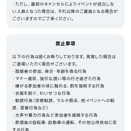
・ただし、直前のキャンセルによりイベントが成立しな
い人数となった場合は、それ以降のご連絡となる場合が
ございますのでご了承ください。
禁止事項
以下の行為は固くお断りしております。発覚した場合は
ご退場いただく場合がございます。
・既婚者の参加、身分・年齢を偽る行為
・マナー違反、強引な誘い等の行き過ぎた行為
・嫌がる参加者の体に触れる、酌を強制する行為
・衣服を脱ぐ、わいせつな行為
・勧誘行為（宗教勧誘、マルチ商法、他イベントへの勧
誘、営業行為など）
・大声や暴力行為など参加者を威嚇する行為
・飲酒後の自転車・自動車の運転、その他公序良俗に反
する行為