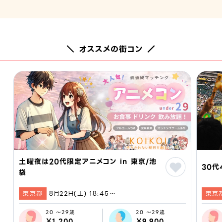
＼ オススメの街コン ／
土曜夜は20代限定アニメコン in 東京/池
30代
袋
東京都
8月22日(土) 18:45〜
東京
20 ～29歳
20 ～29歳
￥1,200
￥9,900