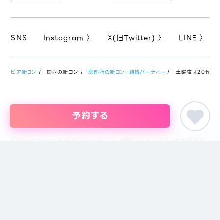
SNS
Instagram 〉
X(旧Twitter) 〉
LINE 〉
ピア街コン
関西の街コン
京都府の街コン・結婚パーティー
土曜夜は20代限定
予約する
婚活パーティー・恋活イベント・街コン・趣味コンまでイベントを探すな
らイベント情報のポータルサイト「ピア街コン」にお任せください。東京
をはじめ名古屋・大阪・福岡など主要都市を中心に全国のイベント情報
を掲載しています。創業18年目になるブライダル企業、株式会社ピアリ
ーが運営しているため、安心してサイトをご活用いただけます。
主催者の方