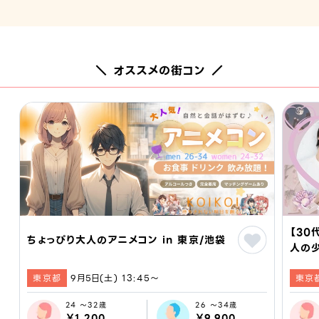
＼ オススメの街コン ／
【3
ちょっぴり大人のアニメコン in 東京/池袋
人の
東京都
9月5日(土) 13:45〜
東京
24 ～32歳
26 ～34歳
￥1,200
￥9,900