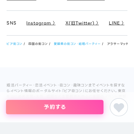
SNS
Instagram 〉
X(旧Twitter) 〉
LINE 〉
ピア街コン
四国の街コン
愛媛県の街コン・結婚パーティー
アラサーマッチング
婚活パーティー・恋活イベント・街コン・趣味コンまでイベントを探すな
らイベント情報のポータルサイト「ピア街コン」にお任せください。東京
をはじめ名古屋・大阪・福岡など主要都市を中心に全国のイベント情報
を掲載しています。創業18年目になるブライダル企業、株式会社ピアリ
予約する
ーが運営しているため、安心してサイトをご活用いただけます。
主催者の方