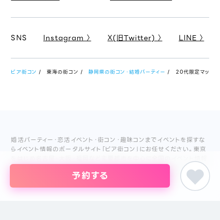
SNS
Instagram 〉
X(旧Twitter) 〉
LINE 〉
ピア街コン
東海の街コン
静岡県の街コン・結婚パーティー
20代限定マッチング
婚活パーティー・恋活イベント・街コン・趣味コンまでイベントを探すな
らイベント情報のポータルサイト「ピア街コン」にお任せください。東京
をはじめ名古屋・大阪・福岡など主要都市を中心に全国のイベント情報
を掲載しています。創業18年目になるブライダル企業、株式会社ピアリ
予約する
ーが運営しているため、安心してサイトをご活用いただけます。
主催者の方