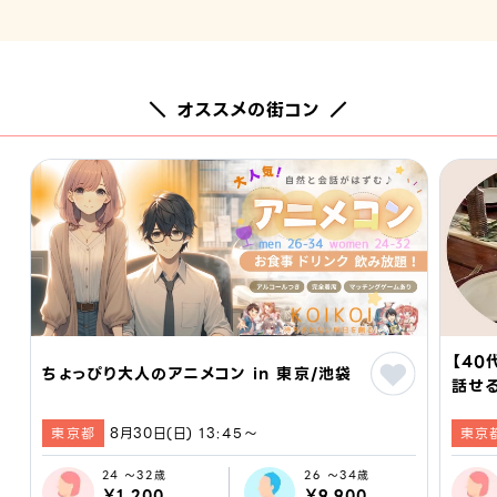
＼ オススメの街コン ／
【40
ちょっぴり大人のアニメコン in 東京/池袋
話せ
東京都
8月30日(日) 13:45〜
東京
24 ～32歳
26 ～34歳
￥1,200
￥9,900