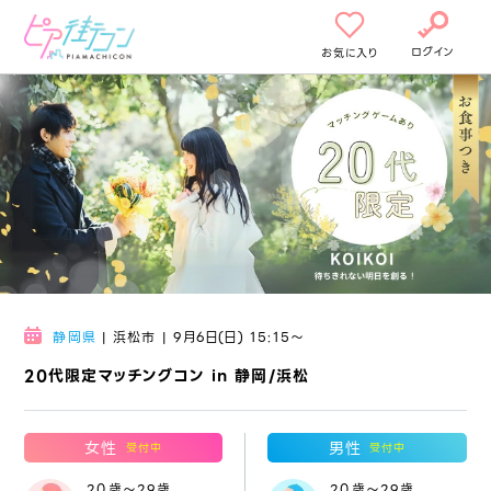
ログイン
お気に入り
静岡県
| 浜松市 | 9月6日(日) 15:15〜
20代限定マッチングコン in 静岡/浜松
女性
男性
受付中
受付中
20歳～29歳
20歳～29歳