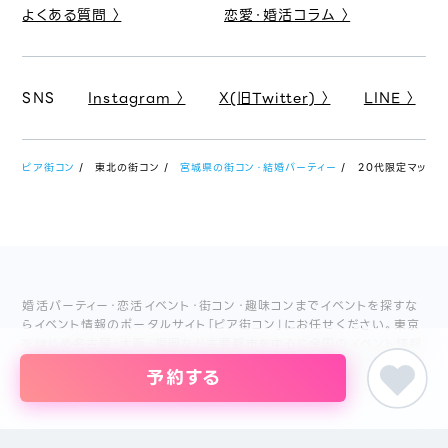
よくある質問 〉
恋愛・婚活コラム 〉
SNS
Instagram 〉
X(旧Twitter) 〉
LINE 〉
ピア街コン
東北の街コン
宮城県の街コン・結婚パーティー
20代限定マッチング
婚活パーティー・恋活イベント・街コン・趣味コンまでイベントを探すな
らイベント情報のポータルサイト「ピア街コン」にお任せください。東京
をはじめ名古屋・大阪・福岡など主要都市を中心に全国のイベント情報
を掲載しています。創業18年目になるブライダル企業、株式会社ピアリ
予約する
ーが運営しているため、安心してサイトをご活用いただけます。