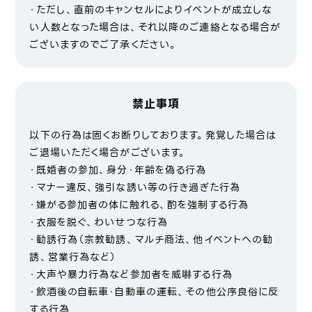
・ただし、直前のキャンセルによりイベントが成立しな
い人数となった場合は、それ以降のご連絡となる場合が
ございますのでご了承ください。
禁止事項
以下の行為は固くお断りしております。発覚した場合は
ご退場いただく場合がございます。
・既婚者の参加、身分・年齢を偽る行為
・マナー違反、強引な誘い等の行き過ぎた行為
・嫌がる参加者の体に触れる、酌を強制する行為
・衣服を脱ぐ、わいせつな行為
・勧誘行為（宗教勧誘、マルチ商法、他イベントへの勧
誘、営業行為など）
・大声や暴力行為など参加者を威嚇する行為
・飲酒後の自転車・自動車の運転、その他公序良俗に反
する行為