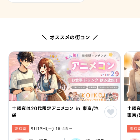
＼ オススメの街コン ／
土曜夜は20代限定アニメコン in 東京/池
土曜夜
袋
東京/
東京都
9月19日(土) 18:45〜
東京