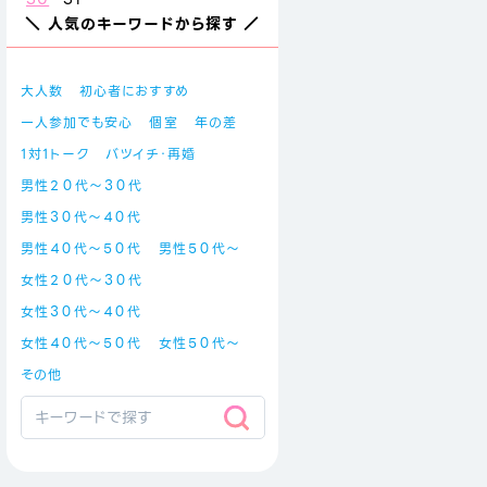
＼ 人気のキーワードから探す ／
大人数
初心者におすすめ
一人参加でも安心
個室
年の差
1対1トーク
バツイチ・再婚
男性２０代～３０代
男性３０代～４０代
男性４０代～５０代
男性５０代～
女性２０代～３０代
女性３０代～４０代
女性４０代～５０代
女性５０代～
その他