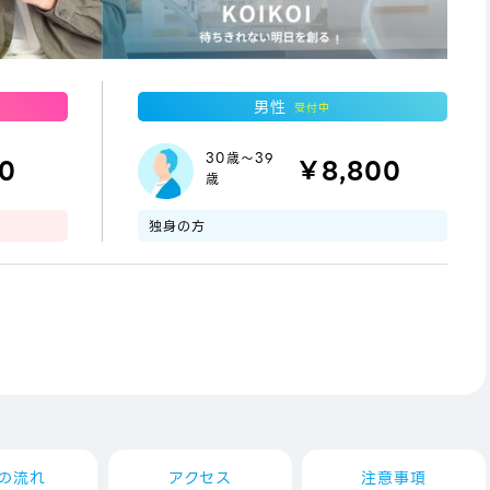
男性
受付中
30歳～39
00
￥8,800
歳
独身の方
の流れ
アクセス
注意事項