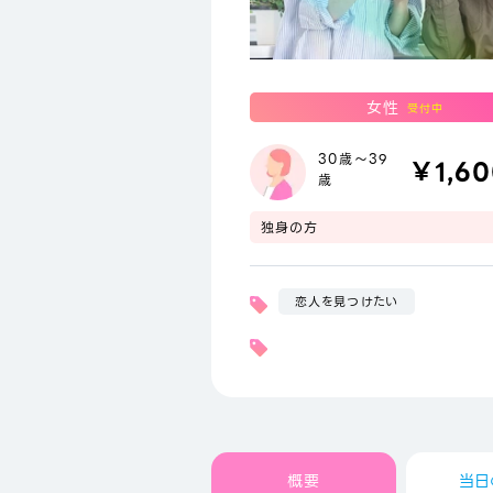
女性
受付中
30歳～39
￥1,6
歳
独身の方
恋人を見つけたい
概要
当日