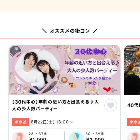
＼ オススメの街コン ／
【30代中心】年齢の近い方と出会える♪大
40代
人の少人数パーティー
東京都
8月22日(土) 13:00〜
東京
28 ～37歳
30 ～39歳
￥1,000
￥3,000