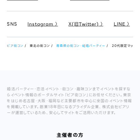
SNS
Instagram 〉
X(旧Twitter) 〉
LINE 〉
ピア街コン
東北の街コン
青森県の街コン・結婚パーティー
20代限定マッチング
婚活パーティー・恋活イベント・街コン・趣味コンまでイベントを探すな
らイベント情報のポータルサイト「ピア街コン」にお任せください。東京
をはじめ名古屋・大阪・福岡など主要都市を中心に全国のイベント情報
を掲載しています。創業18年目になるブライダル企業、株式会社ピアリ
ーが運営しているため、安心してサイトをご活用いただけます。
主催者の方