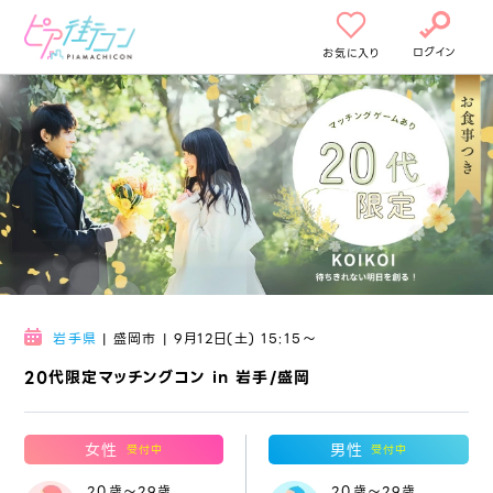
ログイン
お気に入り
岩手県
| 盛岡市 | 9月12日(土) 15:15〜
20代限定マッチングコン in 岩手/盛岡
女性
男性
受付中
受付中
20歳～29歳
20歳～29歳