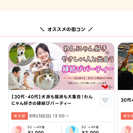
＼ オススメの街コン ／
【30代・40代】犬派も猫派も大集合！わん
30代
にゃん好きの縁結びパーティー
東京都
8月23日(日) 13:00〜
東京
30 ～49歳
30 ～49歳
￥1,000
￥3,000