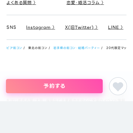
よくある質問 〉
恋愛・婚活コラム 〉
SNS
Instagram 〉
X(旧Twitter) 〉
LINE 〉
ピア街コン
東北の街コン
岩手県の街コン・結婚パーティー
20代限定マッチング
予約する
婚活パーティー・恋活イベント・街コン・趣味コンまでイベントを探すな
らイベント情報のポータルサイト「ピア街コン」にお任せください。東京
をはじめ名古屋・大阪・福岡など主要都市を中心に全国のイベント情報
を掲載しています。創業18年目になるブライダル企業、株式会社ピアリ
ーが運営しているため、安心してサイトをご活用いただけます。
主催者の方