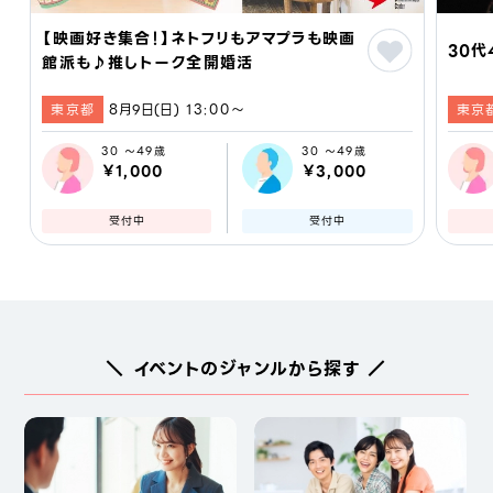
【映画好き集合！】ネトフリもアマプラも映画
30代
館派も♪推しトーク全開婚活
東京都
8月9日(日) 13:00〜
東京
30 ～49歳
30 ～49歳
￥1,000
￥3,000
受付中
受付中
＼ イベントのジャンルから探す ／