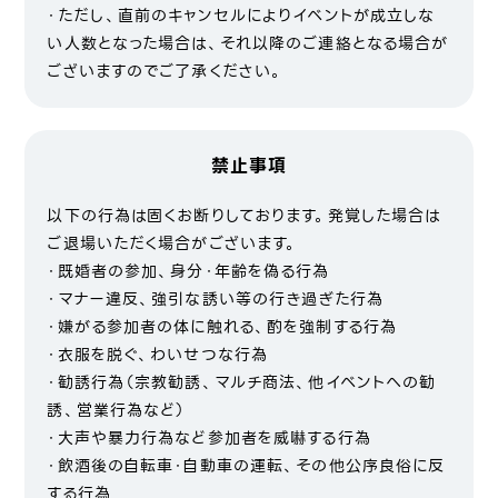
・ただし、直前のキャンセルによりイベントが成立しな
い人数となった場合は、それ以降のご連絡となる場合が
ございますのでご了承ください。
禁止事項
以下の行為は固くお断りしております。発覚した場合は
ご退場いただく場合がございます。
・既婚者の参加、身分・年齢を偽る行為
・マナー違反、強引な誘い等の行き過ぎた行為
・嫌がる参加者の体に触れる、酌を強制する行為
・衣服を脱ぐ、わいせつな行為
・勧誘行為（宗教勧誘、マルチ商法、他イベントへの勧
誘、営業行為など）
・大声や暴力行為など参加者を威嚇する行為
・飲酒後の自転車・自動車の運転、その他公序良俗に反
する行為