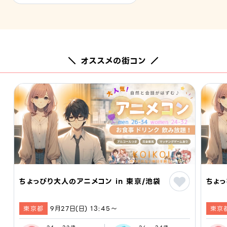
＼ オススメの街コン ／
ちょっぴり大人のアニメコン in 東京/池袋
ちょっ
東京都
9月27日(日) 13:45〜
東京