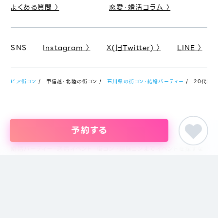
よくある質問 〉
恋愛・婚活コラム 〉
SNS
Instagram 〉
X(旧Twitter) 〉
LINE 〉
ピア街コン
甲信越・北陸の街コン
石川県の街コン・結婚パーティー
20代限定
予約する
婚活パーティー・恋活イベント・街コン・趣味コンまでイベントを探すな
らイベント情報のポータルサイト「ピア街コン」にお任せください。東京
をはじめ名古屋・大阪・福岡など主要都市を中心に全国のイベント情報
を掲載しています。創業18年目になるブライダル企業、株式会社ピアリ
ーが運営しているため、安心してサイトをご活用いただけます。