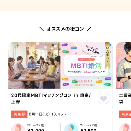
＼ オススメの街コン ／
20代限定MBTIマッチングコン in 東京/
土曜夜
上野
袋
東京都
8月11日(火) 13:45〜
東京
20 ～29歳
20 ～29歳
￥2,000
￥7,900