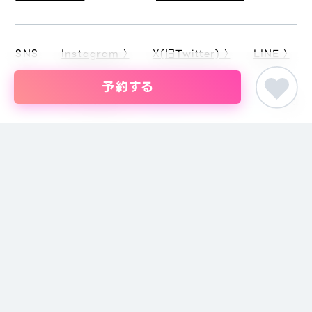
SNS
Instagram 〉
X(旧Twitter) 〉
LINE 〉
予約する
ピア街コン
九州・沖縄の街コン
鹿児島県の街コン・結婚パーティー
30代限定
婚活パーティー・恋活イベント・街コン・趣味コンまでイベントを探すな
らイベント情報のポータルサイト「ピア街コン」にお任せください。東京
をはじめ名古屋・大阪・福岡など主要都市を中心に全国のイベント情報
を掲載しています。創業18年目になるブライダル企業、株式会社ピアリ
ーが運営しているため、安心してサイトをご活用いただけます。
主催者の方