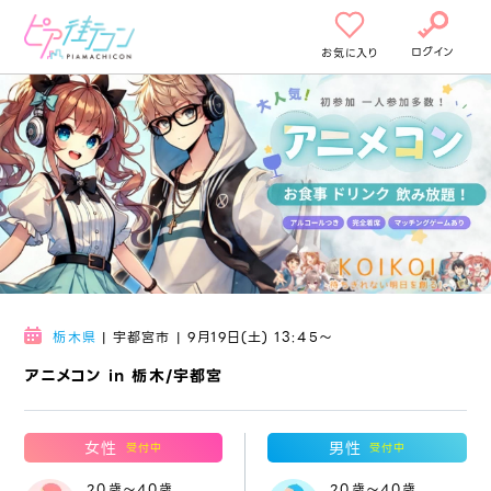
ログイン
お気に入り
栃木県
| 宇都宮市 | 9月19日(土) 13:45〜
アニメコン in 栃木/宇都宮
女性
男性
受付中
受付中
20歳～40歳
20歳～40歳