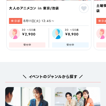
土曜夜
大人のアニメコン in 東京/池袋
袋
東京都
8月11日(火) 13:45〜
東京
30 ～50歳
30 ～50歳
￥2,900
￥8,900
受付中
受付中
＼ イベントのジャンルから探す ／