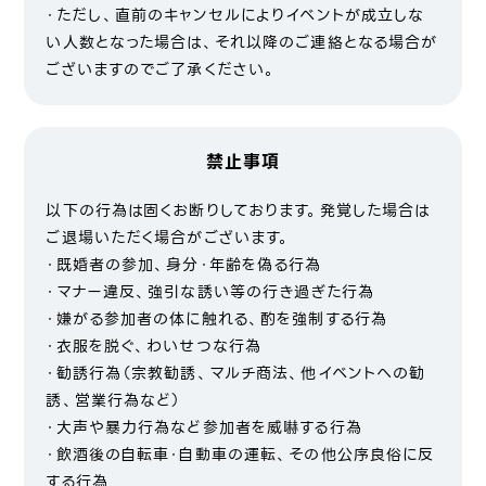
・ただし、直前のキャンセルによりイベントが成立しな
い人数となった場合は、それ以降のご連絡となる場合が
ございますのでご了承ください。
禁止事項
以下の行為は固くお断りしております。発覚した場合は
ご退場いただく場合がございます。
・既婚者の参加、身分・年齢を偽る行為
・マナー違反、強引な誘い等の行き過ぎた行為
・嫌がる参加者の体に触れる、酌を強制する行為
・衣服を脱ぐ、わいせつな行為
・勧誘行為（宗教勧誘、マルチ商法、他イベントへの勧
誘、営業行為など）
・大声や暴力行為など参加者を威嚇する行為
・飲酒後の自転車・自動車の運転、その他公序良俗に反
する行為