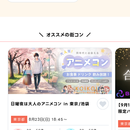
＼ オススメの街コン ／
日曜夜は大人のアニメコン in 東京/池袋
【9月
限定
BIZ
東京都
8月23日(日) 18:45〜
東京
コン 