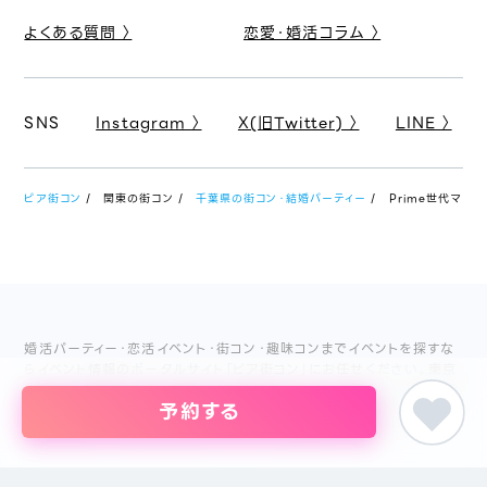
よくある質問 〉
恋愛・婚活コラム 〉
SNS
Instagram 〉
X(旧Twitter) 〉
LINE 〉
ピア街コン
関東の街コン
千葉県の街コン・結婚パーティー
Prime世代マッチ
婚活パーティー・恋活イベント・街コン・趣味コンまでイベントを探すな
らイベント情報のポータルサイト「ピア街コン」にお任せください。東京
をはじめ名古屋・大阪・福岡など主要都市を中心に全国のイベント情報
予約する
を掲載しています。創業18年目になるブライダル企業、株式会社ピアリ
ーが運営しているため、安心してサイトをご活用いただけます。