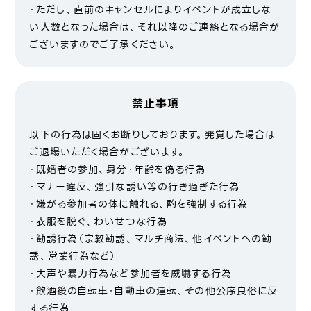
・ただし、直前のキャンセルによりイベントが成立しな
い人数となった場合は、それ以降のご連絡となる場合が
ございますのでご了承ください。
禁止事項
以下の行為は固くお断りしております。発覚した場合は
ご退場いただく場合がございます。
・既婚者の参加、身分・年齢を偽る行為
・マナー違反、強引な誘い等の行き過ぎた行為
・嫌がる参加者の体に触れる、酌を強制する行為
・衣服を脱ぐ、わいせつな行為
・勧誘行為（宗教勧誘、マルチ商法、他イベントへの勧
誘、営業行為など）
・大声や暴力行為など参加者を威嚇する行為
・飲酒後の自転車・自動車の運転、その他公序良俗に反
する行為