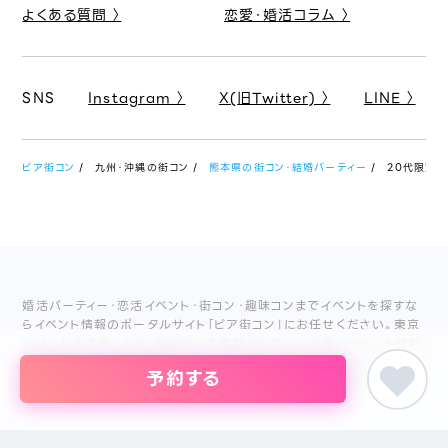
よくある質問 〉
恋愛・婚活コラム 〉
SNS
Instagram 〉
X(旧Twitter) 〉
LINE 〉
ピア街コン
九州・沖縄の街コン
熊本県の街コン・結婚パーティー
20代限定マ
婚活パーティー・恋活イベント・街コン・趣味コンまでイベントを探すな
らイベント情報のポータルサイト「ピア街コン」にお任せください。東京
をはじめ名古屋・大阪・福岡など主要都市を中心に全国のイベント情報
を掲載しています。創業18年目になるブライダル企業、株式会社ピアリ
予約する
ーが運営しているため、安心してサイトをご活用いただけます。