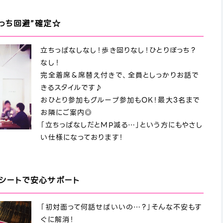
っち回避”確定☆
立ちっぱなしなし！歩き回りなし！ひとりぼっち？
なし！
完全着席＆席替え付きで、全員としっかりお話で
きるスタイルです♪
おひとり参加もグループ参加もOK！最大3名まで
お隣にご案内◎
「立ちっぱなしだとMP減る…」という方にもやさし
い仕様になっております！
ルシートで安心サポート
「初対面って何話せばいいの…？」そんな不安もす
ぐに解消！