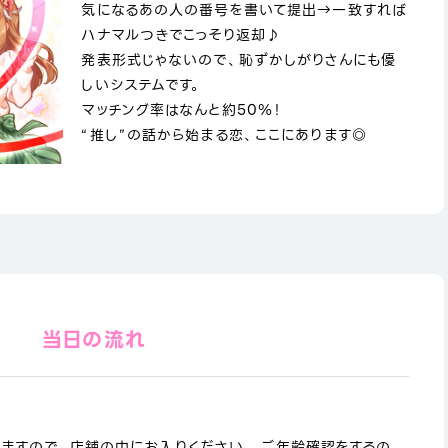
気になるあの人の番号を書いて提出→一致すれば
ハナマルつきでこっそり返却♪
発表形式じゃないので、恥ずかしがりさんにも優
しいシステムです。
マッチング率はなんと約50％！
“推し”の話から始まる恋、ここにあります◎
当日の流れ
りますので、店舗の中にお入りください。 ご年齢確認をするの