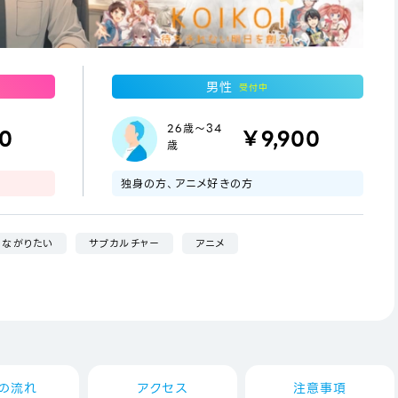
男性
受付中
26歳～34
00
￥9,900
歳
独身の方、アニメ好きの方
つながりたい
サブカルチャー
アニメ
の流れ
アクセス
注意事項