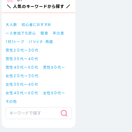
＼ 人気のキーワードから探す ／
大人数
初心者におすすめ
一人参加でも安心
個室
年の差
1対1トーク
バツイチ・再婚
男性２０代～３０代
男性３０代～４０代
男性４０代～５０代
男性５０代～
女性２０代～３０代
女性３０代～４０代
女性４０代～５０代
女性５０代～
その他