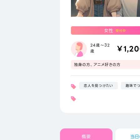
女性
受付中
24歳～32
￥1,2
歳
独身の方、アニメ好きの方
恋人を見つけたい
趣味で
概要
当日