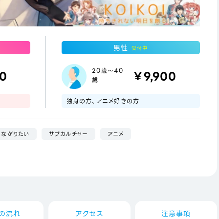
男性
受付中
20歳～40
00
￥9,900
歳
独身の方、アニメ好きの方
つながりたい
サブカルチャー
アニメ
の流れ
アクセス
注意事項