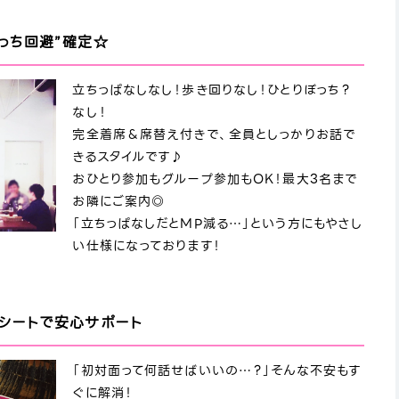
っち回避”確定☆
立ちっぱなしなし！歩き回りなし！ひとりぼっち？
なし！
完全着席＆席替え付きで、全員としっかりお話で
きるスタイルです♪
おひとり参加もグループ参加もOK！最大3名まで
お隣にご案内◎
「立ちっぱなしだとMP減る…」という方にもやさし
い仕様になっております！
ルシートで安心サポート
「初対面って何話せばいいの…？」そんな不安もす
ぐに解消！