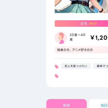
女性
受付中
20歳～40
￥1,2
歳
独身の方、アニメ好きの方
恋人を見つけたい
趣味で
概要
当日