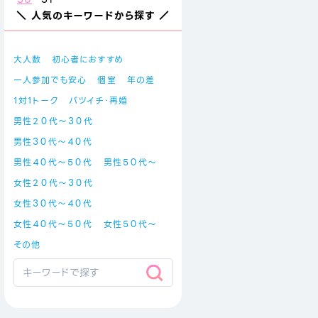
＼ 人気のキーワードから探す ／
大人数
初心者におすすめ
一人参加でも安心
個室
年の差
1対1トーク
バツイチ・再婚
男性２０代～３０代
男性３０代～４０代
男性４０代～５０代
男性５０代～
女性２０代～３０代
女性３０代～４０代
女性４０代～５０代
女性５０代～
その他