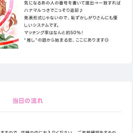
気になるあの人の番号を書いて提出→一致すれば
ハナマルつきでこっそり返却♪
発表形式じゃないので、恥ずかしがりさんにも優
しいシステムです。
マッチング率はなんと約50％！
“推し”の話から始まる恋、ここにあります◎
当日の流れ
りますので、店舗の中にお入りください。 ご年齢確認をするの