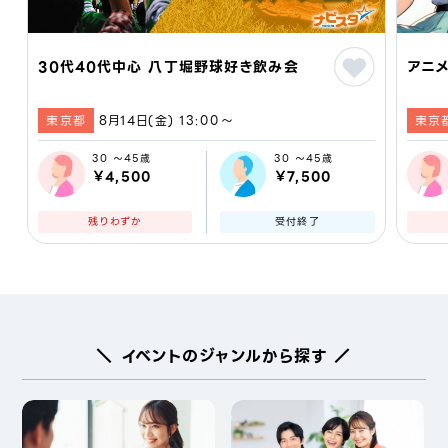
30代40代中心 八丁堀野球好き飲み会
アニメ
東京都
8月14日(金) 13:00〜
東京
30 ～45歳
30 ～45歳
￥4,500
￥7,500
残りわずか
受付終了
＼ イベントのジャンルから探す ／