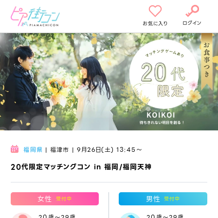
ログイン
お気に入り
福岡県
| 福津市 | 9月26日(土) 13:45〜
20代限定マッチングコン in 福岡/福岡天神
女性
男性
受付中
受付中
20歳～29歳
20歳～29歳