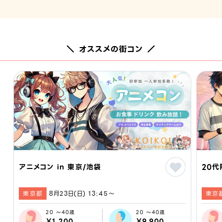
＼ オススメの街コン ／
アニメコン in 東京/池袋
20代
東京都
8月23日(日) 13:45〜
東京
20 ～40歳
20 ～40歳
￥1,200
￥9,900