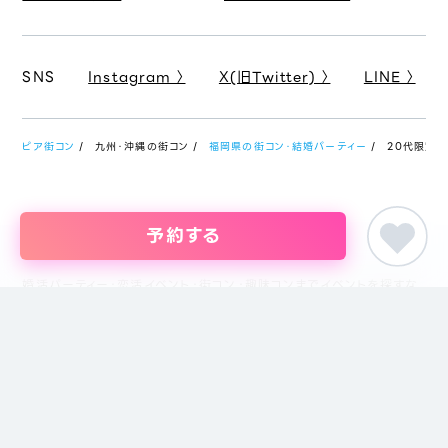
SNS
Instagram 〉
X(旧Twitter) 〉
LINE 〉
ピア街コン
九州・沖縄の街コン
福岡県の街コン・結婚パーティー
20代限定マ
予約する
婚活パーティー・恋活イベント・街コン・趣味コンまでイベントを探すな
らイベント情報のポータルサイト「ピア街コン」にお任せください。東京
をはじめ名古屋・大阪・福岡など主要都市を中心に全国のイベント情報
を掲載しています。創業18年目になるブライダル企業、株式会社ピアリ
ーが運営しているため、安心してサイトをご活用いただけます。
主催者の方