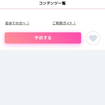
コンテンツ一覧
初めての方へ 〉
ご利用ガイド 〉
よくある質問 〉
恋愛・婚活コラム 〉
予約する
SNS
Instagram 〉
X(旧Twitter) 〉
LINE 〉
ピア街コン
東海の街コン
愛知県の街コン・結婚パーティー
ちょっぴり大人のア
婚活パーティー・恋活イベント・街コン・趣味コンまでイベントを探すな