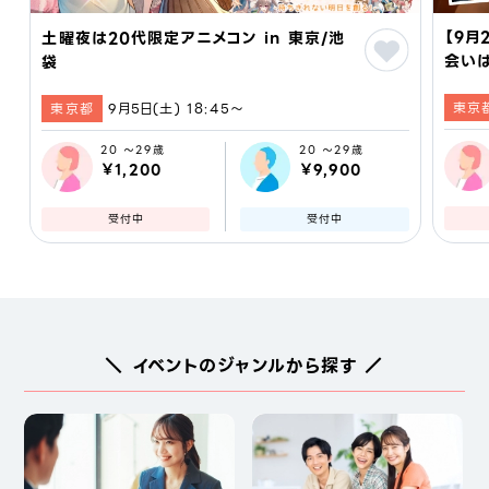
【9月
土曜夜は20代限定アニメコン in 東京/池
会いは
袋
婚活 
東京
人 #
東京都
9月5日(土) 18:45〜
20 ～29歳
20 ～29歳
￥1,200
￥9,900
受付中
受付中
＼ イベントのジャンルから探す ／