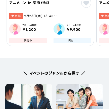
アニメコン in 東京/池袋
アニメ
東京都
9月23日(水) 13:45〜
東京
20 ～40歳
20 ～40歳
￥1,200
￥9,900
受付中
受付中
＼ イベントのジャンルから探す ／