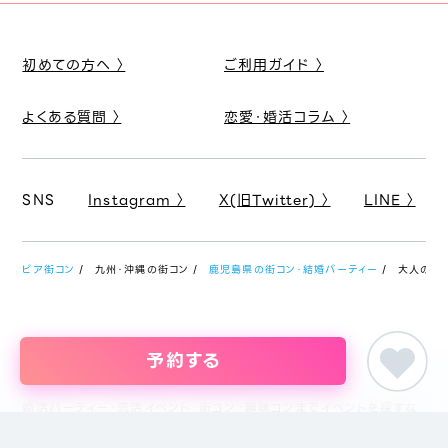
初めての方へ 〉
ご利用ガイド 〉
よくある質問 〉
恋愛・婚活コラム 〉
SNS
Instagram 〉
X(旧Twitter) 〉
LINE 〉
ピア街コン
九州・沖縄の街コン
鹿児島県の街コン・結婚パーティー
大人のアニ
予約する
婚活パーティー・恋活イベント・街コン・趣味コンまでイベントを探すな
らイベント情報のポータルサイト「ピア街コン」にお任せください。東京
をはじめ名古屋・大阪・福岡など主要都市を中心に全国のイベント情報