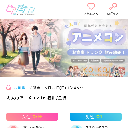
ログイン
お気に入り
石川県
| 金沢市 | 9月27日(日) 13:45〜
大人のアニメコン in 石川/金沢
女性
男性
受付中
受付中
30歳～50歳
30歳～50歳