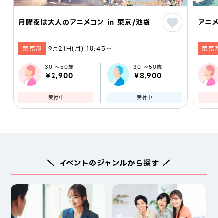
月曜夜は大人のアニメコン in 東京/池袋
アニメ
東京都
9月21日(月) 18:45〜
東京
30 ～50歳
30 ～50歳
￥2,900
￥8,900
受付中
受付中
＼ イベントのジャンルから探す ／