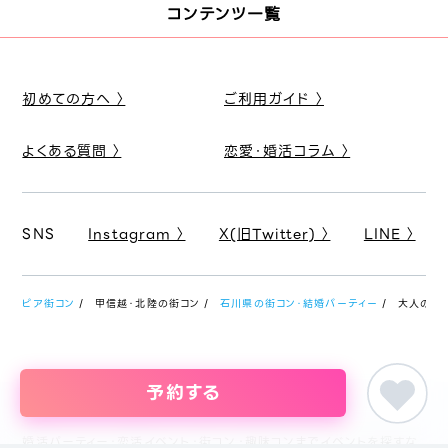
コンテンツ一覧
初めての方へ 〉
ご利用ガイド 〉
よくある質問 〉
恋愛・婚活コラム 〉
SNS
Instagram 〉
X(旧Twitter) 〉
LINE 〉
ピア街コン
甲信越・北陸の街コン
石川県の街コン・結婚パーティー
大人のアニ
予約する
婚活パーティー・恋活イベント・街コン・趣味コンまでイベントを探すな