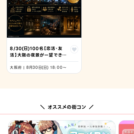
8/30(日)100名【恋活・友
活】大阪の夜景が一望できる
シークレットラグジュアリー
大阪府 | 8月30日(日) 18:00〜
パーティーinル サロン
2100心斎橋 の招待状(*・
∀・)＜夜景を見ながらシャン
パンで乾杯♪質の高い交流を
実現♪
＼ オススメの街コン ／