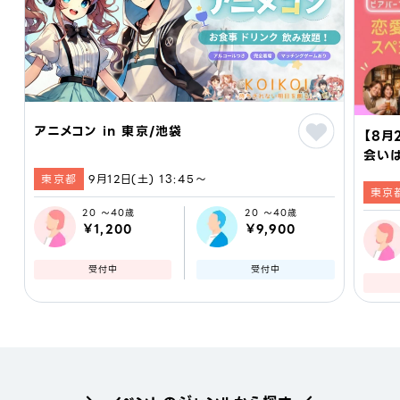
アニメコン in 東京/池袋
【8月
会い
とスペ
東京都
9月12日(土) 13:45〜
東京
恋活 
京
20 ～40歳
20 ～40歳
￥1,200
￥9,900
受付中
受付中