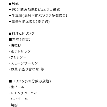
◼︎形式
⚫︎90分飲み放題&ビュッフェ形式
⚫︎半立食(着席可能なソファ多数あり)
⚫︎豪華VIP席あり(要予約)
◼︎料理とドリンク
■料理（軽食）
・唐揚げ
・ポテトサラダ
・フリッター
・スモークサーモン
・お菓子盛り合わせ 等
■ドリンク(90分飲み放題)
・生ビール
・レモンチューハイ
・ハイボール
・焼酎