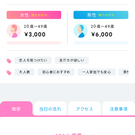
女性
男性
残りわずか
残りわずか
20歳～49歳
20歳～49歳
￥3,000
￥6,000
恋人を見つけたい
友だちが欲しい
大人数
初心者におすすめ
一人参加でも安心
男性２
概要
当日の流れ
アクセス
注意事項