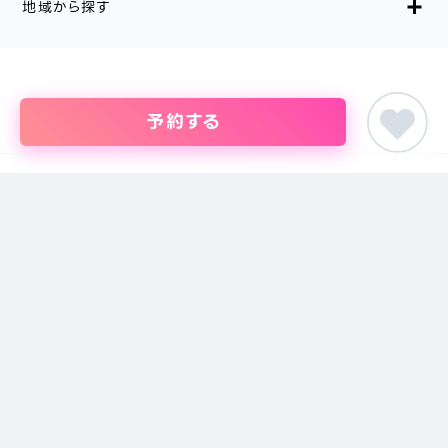
地域から探す
予約する
コンテンツ一覧
初めての方へ 〉
ご利用ガイド 〉
よくある質問 〉
恋愛・婚活コラム 〉
SNS
Instagram 〉
X(旧Twitter) 〉
LINE 〉
ピア街コン
関西の街コン
大阪府の街コン・結婚パーティー
8/30(日)10