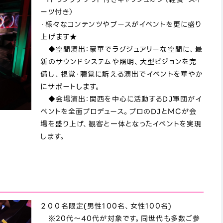
ーツ付き）
・様々なコンテンツやブースがイベントを更に盛り
上げます★
◆空間演出：豪華でラグジュアリーな空間に、最
新のサウンドシステムや照明、大型ビジョンを完
備し、視覚・聴覚に訴える演出でイベントを華やか
にサポートします。
◆会場演出：関西を中心に活動するDJ軍団がイ
ベントを全面プロデュース。プロのDJとMCが会
場を盛り上げ、観客と一体となったイベントを実現
します。
２００名限定(男性100名、女性100名)
※20代～40代が対象です。同世代も多数ご参