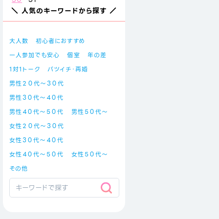
＼ 人気のキーワードから探す ／
大人数
初心者におすすめ
一人参加でも安心
個室
年の差
1対1トーク
バツイチ・再婚
男性２０代～３０代
男性３０代～４０代
男性４０代～５０代
男性５０代～
女性２０代～３０代
女性３０代～４０代
女性４０代～５０代
女性５０代～
その他