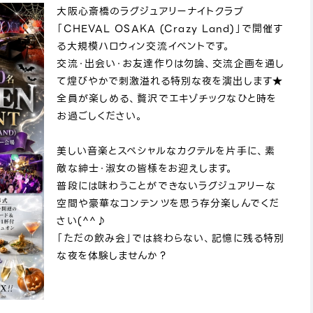
大阪心斎橋のラグジュアリーナイトクラブ
「CHEVAL OSAKA (Crazy Land)」で開催す
る大規模ハロウィン交流イベントです。
交流・出会い・お友達作りは勿論、交流企画を通し
て煌びやかで刺激溢れる特別な夜を演出します★
全員が楽しめる、贅沢でエキゾチックなひと時を
お過ごしください。
美しい音楽とスペシャルなカクテルを片手に、素
敵な紳士・淑女の皆様をお迎えします。
普段には味わうことができないラグジュアリーな
空間や豪華なコンテンツを思う存分楽しんでくだ
さい(^^♪
「ただの飲み会」では終わらない、記憶に残る特別
な夜を体験しませんか？