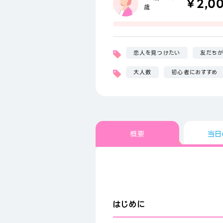
￥2,0
歳
恋人を見つけたい
友だち
大人数
初心者におすすめ
概要
当日
はじめに