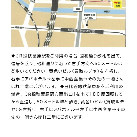
♦ＪＲ線秋葉原駅をご利用の場合 昭和通り改札を出て、
信号を渡り、昭和通りに沿って右手方向へ50メートルほ
ど歩いてください。黄色いビル（買取ルデヤ）を左折し、
右手にアパホテル→左手に中西産業→その先の一階さん
ほれ二階にございます。 ♦日比谷線秋葉原駅をご利用の
場合、 JR線秋葉原駅方面出口１を出て１８０度回転して
から直進し、50メートルほど歩き、黄色いビル（買取ルデ
ヤ）を左折し、右手にアパホテル→左手に中西産業→その
先の一階さんほれ二階にございます。