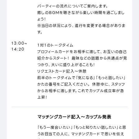
パーティーの流れについてご案内します。
癒しのBGMを聴きながら楽しい時間を過ごしまし
ょう！
※当日の状況により、進行を変更する場合がありま
す。
13:00~
１対１のトークタイム
14:20
プロフィールカードをお相手に渡して、お互いの自己
紹介からスタート！ 趣味などの話題から共通点が見
つかり、大いに盛り上がることも！
リクエストカード記入～休憩
前半のトークタイムで「気になる」「もっと話したい」
かたの番号をご記入ください。 休憩中に、スタッフ
からお相手に渡します。これでカップル成立率が急
上昇！
マッチングカード記入～カップル発表
「もう一度会いたい」「もっと知りたい話したい」と思
うお目当ての人に、マッチングカードで思いを伝え