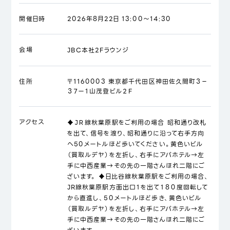
開催日時
2026年8月22日 13:00～14:30
会場
JBC本社2Fラウンジ
住所
〒1160003 東京都千代田区神田佐久間町３－
３７ー１山茂登ビル２F
アクセス
♦ＪＲ線秋葉原駅をご利用の場合 昭和通り改札
を出て、信号を渡り、昭和通りに沿って右手方向
へ50メートルほど歩いてください。黄色いビル
（買取ルデヤ）を左折し、右手にアパホテル→左
手に中西産業→その先の一階さんほれ二階にご
ざいます。 ♦日比谷線秋葉原駅をご利用の場合、
JR線秋葉原駅方面出口１を出て１８０度回転して
から直進し、50メートルほど歩き、黄色いビル
（買取ルデヤ）を左折し、右手にアパホテル→左
手に中西産業→その先の一階さんほれ二階にご