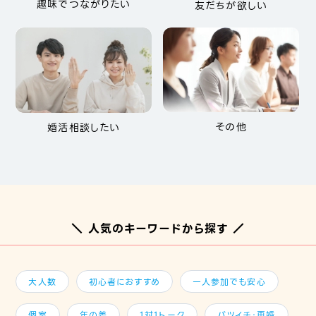
趣味でつながりたい
友だちが欲しい
その他
婚活相談したい
＼ 人気のキーワードから探す ／
大人数
初心者におすすめ
一人参加でも安心
個室
年の差
1対1トーク
バツイチ・再婚