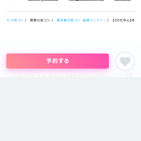
ピア街コン
関東の街コン
東京都の街コン・結婚パーティー
【30代中心】年
予約する
婚活パーティー・恋活イベント・街コン・趣味コンまでイベントを探すな
らイベント情報のポータルサイト「ピア街コン」にお任せください。東京
をはじめ名古屋・大阪・福岡など主要都市を中心に全国のイベント情報
を掲載しています。創業18年目になるブライダル企業、株式会社ピアリ
ーが運営しているため、安心してサイトをご活用いただけます。
主催者の方
イベントの掲載について
掲載のお問い合わせ
主催者ログイン