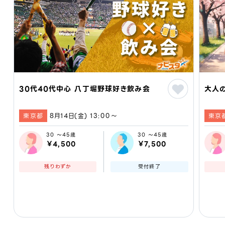
30代40代中心 八丁堀野球好き飲み会
大人の
東京都
8月14日(金) 13:00〜
東京
30 ～45歳
30 ～45歳
￥4,500
￥7,500
残りわずか
受付終了