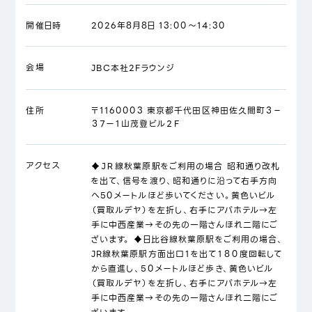
開催日時
2026年8月8日 13:00～14:30
会場
JBC本社2Fラウンジ
住所
〒1160003 東京都千代田区神田佐久間町３－
３７ー１山茂登ビル２F
アクセス
♦ＪＲ線秋葉原駅をご利用の場合 昭和通り改札
を出て、信号を渡り、昭和通りに沿って右手方向
へ50メートルほど歩いてください。黄色いビル
（買取ルデヤ）を左折し、右手にアパホテル→左
手に中西産業→その先の一階さんほれ二階にご
ざいます。 ♦日比谷線秋葉原駅をご利用の場合、
JR線秋葉原駅方面出口１を出て１８０度回転して
から直進し、50メートルほど歩き、黄色いビル
（買取ルデヤ）を左折し、右手にアパホテル→左
手に中西産業→その先の一階さんほれ二階にご