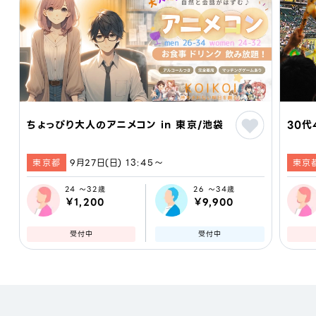
ちょっぴり大人のアニメコン in 東京/池袋
30代
東京都
9月27日(日) 13:45〜
東京
24 ～32歳
26 ～34歳
￥1,200
￥9,900
受付中
受付中