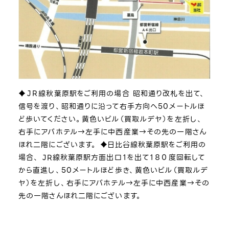
♦ＪＲ線秋葉原駅をご利用の場合 昭和通り改札を出て、
信号を渡り、昭和通りに沿って右手方向へ50メートルほ
ど歩いてください。黄色いビル（買取ルデヤ）を左折し、
右手にアパホテル→左手に中西産業→その先の一階さん
ほれ二階にございます。 ♦日比谷線秋葉原駅をご利用の
場合、 JR線秋葉原駅方面出口１を出て１８０度回転して
から直進し、50メートルほど歩き、黄色いビル（買取ルデ
ヤ）を左折し、右手にアパホテル→左手に中西産業→その
先の一階さんほれ二階にございます。