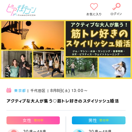
ログイン
お気に入り
東京都
| 千代田区 | 8月8日(土) 13:00〜
アクティブな大人が集う♡筋トレ好きのスタイリッシュ婚活
女性
男性
受付中
受付中
30歳～49歳
30歳～49歳