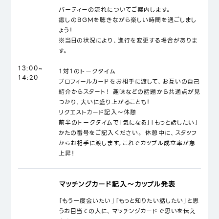
パーティーの流れについてご案内します。
癒しのBGMを聴きながら楽しい時間を過ごしまし
ょう！
※当日の状況により、進行を変更する場合がありま
す。
13:00~
１対１のトークタイム
14:20
プロフィールカードをお相手に渡して、お互いの自己
紹介からスタート！ 趣味などの話題から共通点が見
つかり、大いに盛り上がることも！
リクエストカード記入～休憩
前半のトークタイムで「気になる」「もっと話したい」
かたの番号をご記入ください。 休憩中に、スタッフ
からお相手に渡します。これでカップル成立率が急
上昇！
マッチングカード記入～カップル発表
「もう一度会いたい」「もっと知りたい話したい」と思
うお目当ての人に、マッチングカードで思いを伝え