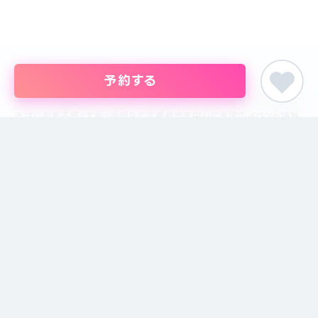
予約する
婚活パーティー・恋活イベント・街コン・趣味コンまでイベントを探すな
らイベント情報のポータルサイト「ピア街コン」にお任せください。東京
をはじめ名古屋・大阪・福岡など主要都市を中心に全国のイベント情報
を掲載しています。創業18年目になるブライダル企業、株式会社ピアリ
ーが運営しているため、安心してサイトをご活用いただけます。
主催者の方
イベントの掲載について
掲載のお問い合わせ
主催者ログイン
サイトメニュー